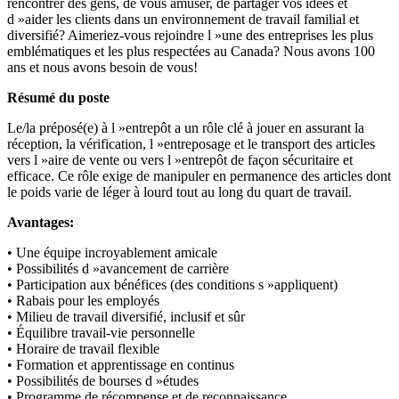
rencontrer des gens, de vous amuser, de partager vos idées et
d »aider les clients dans un environnement de travail familial et
diversifié? Aimeriez-vous rejoindre l »une des entreprises les plus
emblématiques et les plus respectées au Canada? Nous avons 100
ans et nous avons besoin de vous!
Résumé du poste
Le/la préposé(e) à l »entrepôt a un rôle clé à jouer en assurant la
réception, la vérification, l »entreposage et le transport des articles
vers l »aire de vente ou vers l »entrepôt de façon sécuritaire et
efficace. Ce rôle exige de manipuler en permanence des articles dont
le poids varie de léger à lourd tout au long du quart de travail.
Avantages:
• Une équipe incroyablement amicale
• Possibilités d »avancement de carrière
• Participation aux bénéfices (des conditions s »appliquent)
• Rabais pour les employés
• Milieu de travail diversifié, inclusif et sûr
• Équilibre travail-vie personnelle
• Horaire de travail flexible
• Formation et apprentissage en continus
• Possibilités de bourses d »études
• Programme de récompense et de reconnaissance